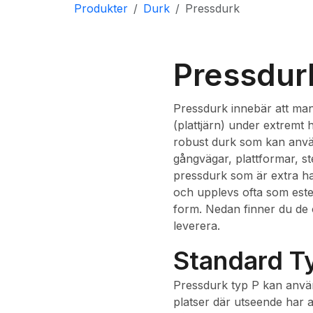
Produkter
Durk
Pressdurk
Pressdur
Pressdurk innebär att ma
(plattjärn) under extremt 
robust durk som kan använ
gångvägar, plattformar, ste
pressdurk som är extra ha
och upplevs ofta som estet
form. Nedan finner du de 
leverera.
Standard Ty
Pressdurk typ P kan anvä
platser där utseende har a