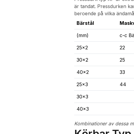
är tandat. Pressdurken kan
beroende på vilka ändamål
Bärstål
Maskv
(mm)
c-c Bä
25x2
22
30x2
25
40x2
33
25x3
44
30x3
40x3
Kombinationer av dessa ma
Körbar Typ