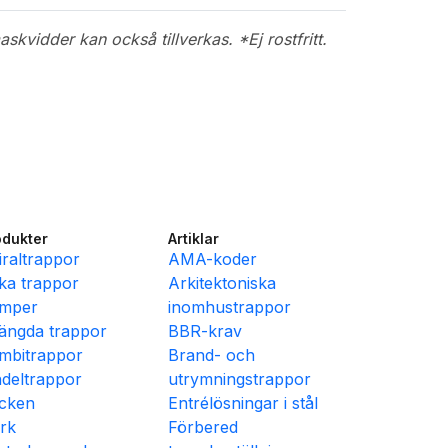
kvidder kan också tillverkas. *Ej rostfritt.
odukter
Artiklar
iraltrappor
AMA-koder
ka trappor
Arkitektoniska
mper
inomhustrappor
ängda trappor
BBR-krav
mbitrappor
Brand- och
ndeltrappor
utrymningstrappor
cken
Entrélösningar i stål
rk
Förbered