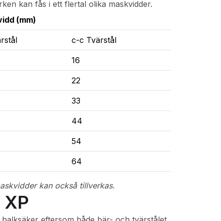
ken kan fås i ett flertal olika maskvidder.
idd (mm)
rstål
c-c Tvärstål
16
22
33
44
54
64
skvidder kan också tillverkas.
 XP
 halksäker eftersom både bär- och tvärstålet