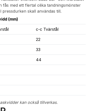
 fås med ett flertal olika tandningsmönster
 pressdurken skall användas till.
idd (mm)
rstål
c-c Tvärstål
22
33
44
skvidder kan också tillverkas.
 P