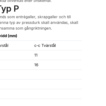
å tillverkas efter önskemål.
Typ P
s som entrégaller, skrapgaller och till
enna typ av pressdurk skall användas, skall
densamma som gångriktningen.
idd (mm)
rstål
c-c Tvärstål
11
16