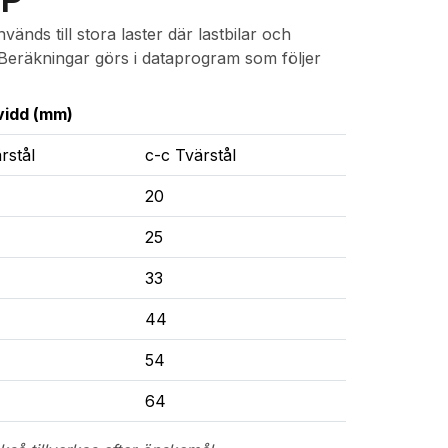
änds till stora laster där lastbilar och
 Beräkningar görs i dataprogram som följer
idd (mm)
rstål
c-c Tvärstål
20
25
33
44
54
64