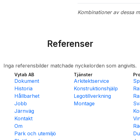
Kombinationer av dessa mas
Referenser
Inga referensbilder matchade nyckelorden som angivits.
Vytab AB
Tjänster
Pr
Dokument
Arkitektservice
Sp
Historia
Konstruktionshjälp
Ra
Hållbarhet
Legotillverkning
Ra
Jobb
Montage
Sv
Järnväg
Ko
Kontakt
Vi
Om
Rä
Park och utemiljö
Du