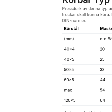
Pressdurk av denna typ anv
truckar skall kunna köra.
DIN-normer.
Bärstål
Maskv
(mm)
c-c Bä
40x4
20
40x5
25
50x5
33
60x5
44
max
54
120x5
64