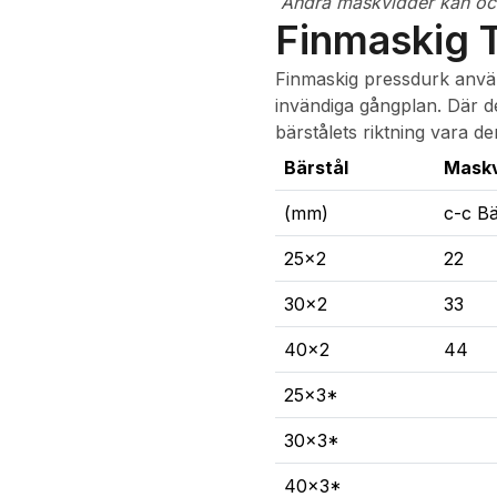
Andra maskvidder kan ocks
Finmaskig 
Finmaskig pressdurk använd
invändiga gångplan. Där d
bärstålets riktning vara 
Bärstål
Maskv
(mm)
c-c Bä
25x2
22
30x2
33
40x2
44
25x3*
30x3*
40x3*