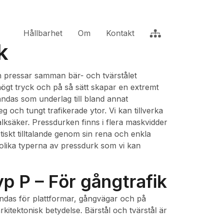
Hållbarhet
Om
Kontakt
k
n pressar samman bär- och tvärstålet
högt tryck och på så sätt skapar en extremt
das som underlag till bland annat
g och tungt trafikerade ytor. Vi kan tillverka
lksäker. Pressdurken finns i flera maskvidder
iskt tilltalande genom sin rena och enkla
olika typerna av pressdurk som vi kan
p P – För gångtrafik
ndas för plattformar, gångvägar och på
rkitektonisk betydelse. Bärstål och tvärstål är