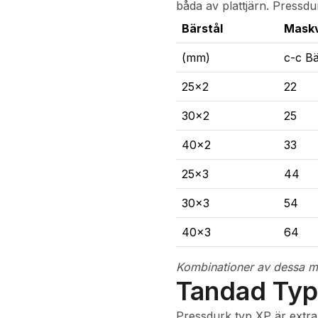
båda av plattjärn. Pressdur
Bärstål
Maskv
(mm)
c-c Bä
25x2
22
30x2
25
40x2
33
25x3
44
30x3
54
40x3
64
Kombinationer av dessa ma
Tandad Typ
Pressdurk typ XP är extra