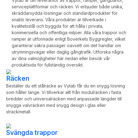
Vytab är din leverantör av trappor, ramper, gångbanor,
serviceplattformar och räcken. Vi erbjuder både unika,
skräddarsydda lösningar och standardprodukter för
snabb leverans. Våra produkter är tillverkade i
kvalitetsstål och byggda för att hålla i privata,
kommersiella och offentliga miljöer. Alla våra trappor och
ramper är utformade enligt Boverkets Byggregler, vilket
garanterar säkra passager oavsett om det handlar om
utrymningsvägar eller daglig gångtrafik. Utforska några
av dina valmöjligheter här nedan eller besök vår
produktsida för fullständig översikt.
Räcken
Beställer du ett stålräcke av Vytab får du en snygg lösning
som håller länge. Vi tillverkar allt från modulräcken i fasta
bredder och universalräcken med anpassade längder till
snygga valvräcken med snygg design i glas eller
sträckmetall.
Svängda trappor