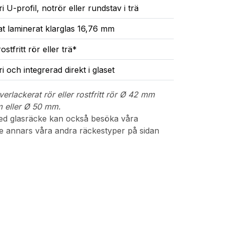
ri U-profil, notrör eller rundstav i trä
t laminerat klarglas 16,76 mm
ostfritt rör eller trä*
ri och integrerad direkt i glaset
erlackerat rör eller rostfritt rör Ø 42 mm
mm eller Ø 50 mm.
med glasräcke kan också besöka våra
Se annars våra andra räckestyper på sidan