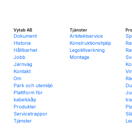
Vytab AB
Tjänster
Pr
Dokument
Arkitektservice
Sp
Historia
Konstruktionshjälp
Ra
Hållbarhet
Legotillverkning
Ra
Jobb
Montage
Sv
Järnväg
Ko
Kontakt
Vi
Om
Rä
Park och utemiljö
Du
Plattform för
Ju
kabelskåp
tr
Produkter
Pl
Servicetrappor
Sl
Tjänster
Le