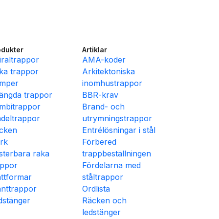
odukter
Artiklar
iraltrappor
AMA-koder
ka trappor
Arkitektoniska
mper
inomhustrappor
ängda trappor
BBR-krav
mbitrappor
Brand- och
ndeltrappor
utrymningstrappor
cken
Entrélösningar i stål
rk
Förbered
sterbara raka
trappbeställningen
appor
Fördelarna med
attformar
ståltrappor
änttrappor
Ordlista
dstänger
Räcken och
ledstänger