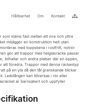
Hållbarhet
Om
Kontakt
 som kläms fast mellan ett inre och yttre
lket möjliggör en konstruktion helt utan
monteras med toppskena i rostfritt, notrör
gnen gör att trappor med helglasräcke passar
lar, bilhallar och andra platser där en öppen,
a är att föredra. Trappor med denna räckestyp
alt på en yta då den tål granskande blickar
ck. Ledstången kan tillverkas i rör eller
lglasräcket är barnsäkert och uppfyller
cifikation