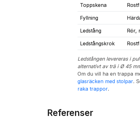
Toppskena
Rostf
Fyllning
Härda
Ledstång
Rör, r
Ledstångskrok
Rostf
Ledstången levereras i pulv
alternativt av trä i Ø 45 
Om du vill ha en trappa 
glasräcken med stolpar
. 
raka trappor
.
Referenser