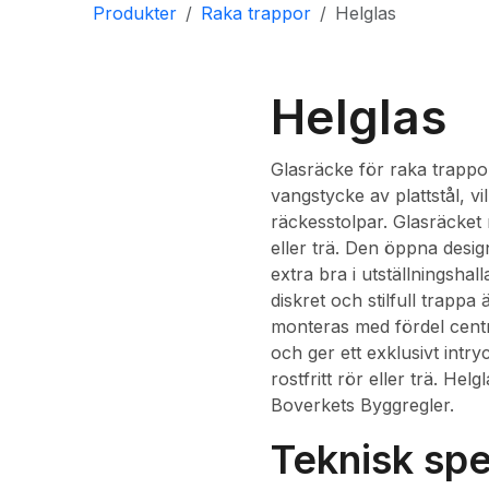
Produkter
Raka trappor
Helglas
Helglas
Glasräcke för raka trappor
vangstycke av plattstål, vi
räckesstolpar. Glasräcket 
eller trä. Den öppna desi
extra bra i utställningshal
diskret och stilfull trapp
monteras med fördel centr
och ger ett exklusivt intry
rostfritt rör eller trä. He
Boverkets Byggregler.
Teknisk spe